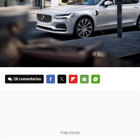
28 comentarios
FACEBOOK
TWITTER
FLIPBOARD
E-
WHATSAPP
MAIL