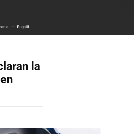
mania
Bugatti
laran la
 en