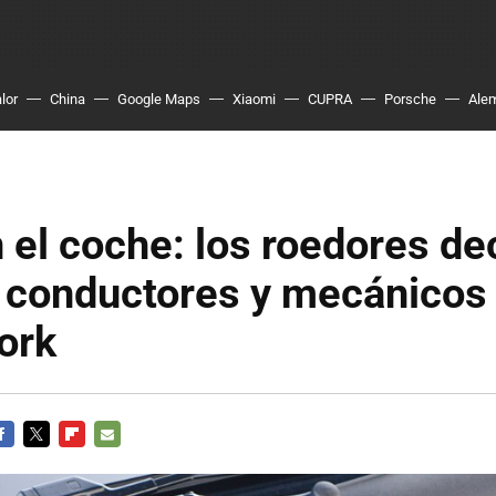
lor
China
Google Maps
Xiaomi
CUPRA
Porsche
Ale
 el coche: los roedores dec
a conductores y mecánicos
ork
ACEBOOK
TWITTER
FLIPBOARD
E-
MAIL