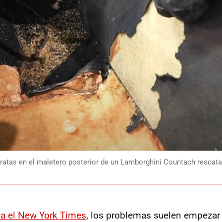
 ratas en el maletero posterior de un Lamborghini Countach resca
a el New York Times
, los problemas suelen empeza