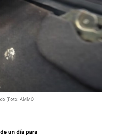
tado (Foto: AMMO
r
de un día para