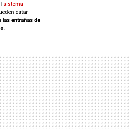
el
sistema
pueden estar
 las entrañas de
s.