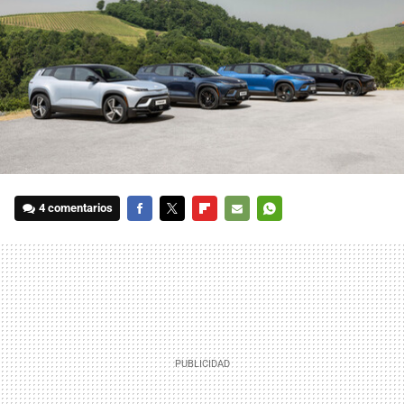
4 comentarios
FACEBOOK
TWITTER
FLIPBOARD
E-
WHATSAPP
MAIL