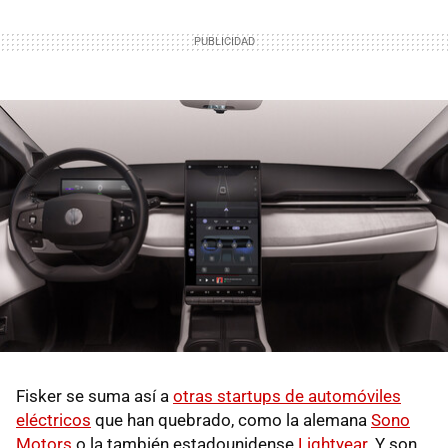
Fisker se suma así a
otras startups de automóviles
eléctricos
que han quebrado, como la alemana
Sono
Motors
o la también estadounidense
Lightyear
. Y son