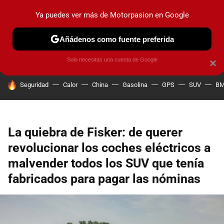
Ya puedes ver más de Motorpasion en Google
PRUEBAS
COCHES ELÉCTRICOS
OBSERVATORIO
F1
Añádenos como fuente preferida
Solo necesitas una cuenta de Google
×
HOY SE HABLA DE
Seguridad
Calor
China
Gasolina
GPS
SUV
B
La quiebra de Fisker: de querer
revolucionar los coches eléctricos a
malvender todos los SUV que tenía
fabricados para pagar las nóminas