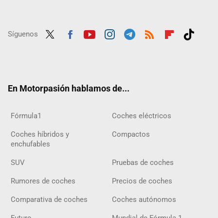
Síguenos
Twit
Fac
Yout
Inst
Tele
RSS
Flip
Tikt
ter
ebo
ube
agra
gra
boar
ok
ok
m
m
d
En Motorpasión hablamos de...
Fórmula1
Coches eléctricos
Coches híbridos y
Compactos
enchufables
SUV
Pruebas de coches
Rumores de coches
Precios de coches
Comparativa de coches
Coches autónomos