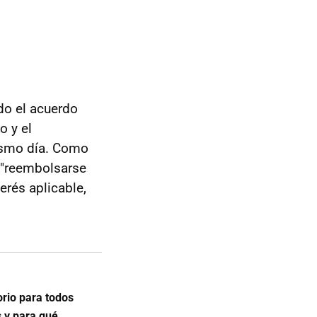
do el acuerdo
o y el
ismo día. Como
a "reembolsarse
erés aplicable,
orio para todos
s y para qué