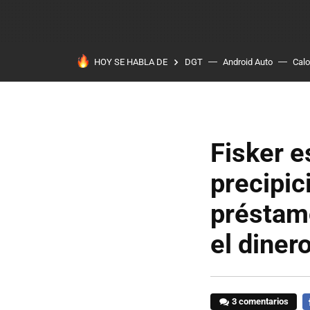
HOY SE HABLA DE
DGT
Android Auto
Calo
Fisker e
precipic
préstamo
el diner
3 comentarios