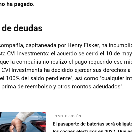
 no ha pagado
.
 de deudas
compañía, capitaneada por Henry Fisker, ha incumpli
ta CVI Investments: el acuerdo se cerró el 10 de may
que la compañía no realizó el pago requerido ese m
, CVI Investments ha decidido ejercer sus derechos 
l 100% del saldo pendiente", así como "cualquier int
, prima de reembolso y otros montos adeudados".
EN MOTORPASIÓN
El pasaporte de baterías será obligat
los coches eléctricos en 2027. Qué e