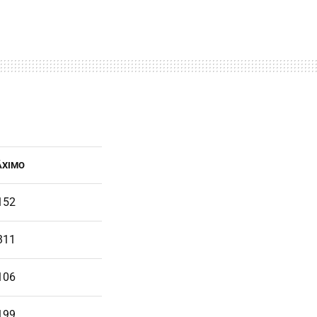
ÁXIMO
152
311
106
199