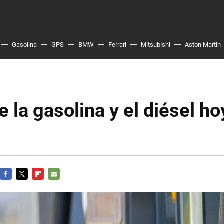
Gasolina
GPS
BMW
Ferrari
Mitsubishi
Aston Martin
e la gasolina y el diésel ho
FACEBOOK
TWITTER
FLIPBOARD
E-
MAIL