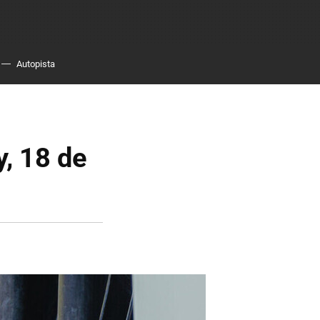
Autopista
y, 18 de