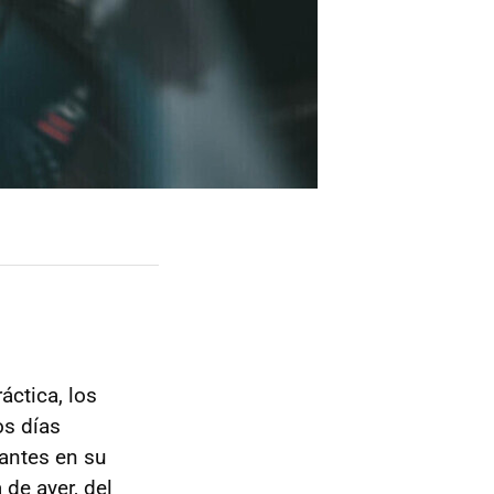
ráctica, los
os días
rantes en su
 de ayer, del