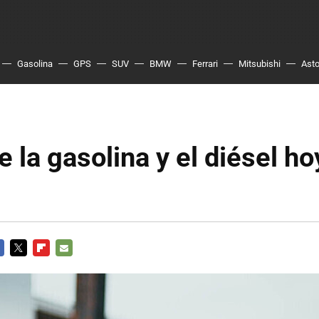
Gasolina
GPS
SUV
BMW
Ferrari
Mitsubishi
Asto
e la gasolina y el diésel ho
CEBOOK
TWITTER
FLIPBOARD
E-
MAIL