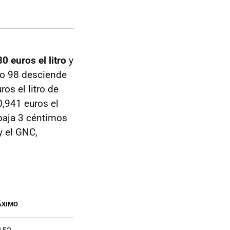
0 euros el litro
y
mo 98 desciende
os el litro de
0,941 euros el
 baja 3 céntimos
 y el GNC,
ÁXIMO