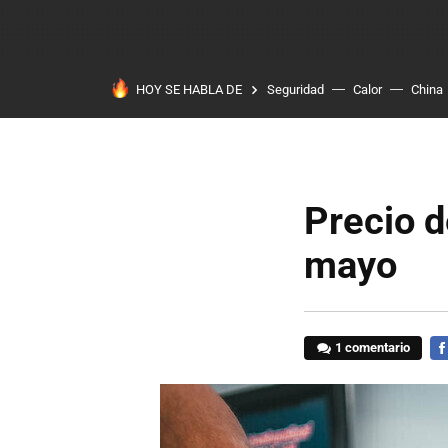
HOY SE HABLA DE
Seguridad
Calor
China
Precio d
mayo
1 comentario
FA