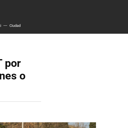
i
Ciudad
T por
ones o