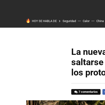
HOY SE HABLA DE
Seguridad
Calor
China
La nueva
saltarse
los prot
7 comentarios
F