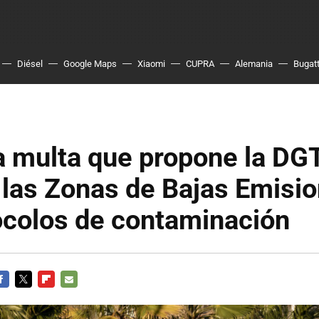
Diésel
Google Maps
Xiaomi
CUPRA
Alemania
Bugatt
 multa que propone la DG
 las Zonas de Bajas Emisi
ocolos de contaminación
ACEBOOK
TWITTER
FLIPBOARD
E-
MAIL