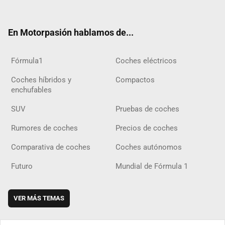
ter
ebo
ube
agra
gra
boar
ok
ok
m
m
d
En Motorpasión hablamos de...
Fórmula1
Coches eléctricos
Coches híbridos y
Compactos
enchufables
SUV
Pruebas de coches
Rumores de coches
Precios de coches
Comparativa de coches
Coches autónomos
Futuro
Mundial de Fórmula 1
VER MÁS TEMAS