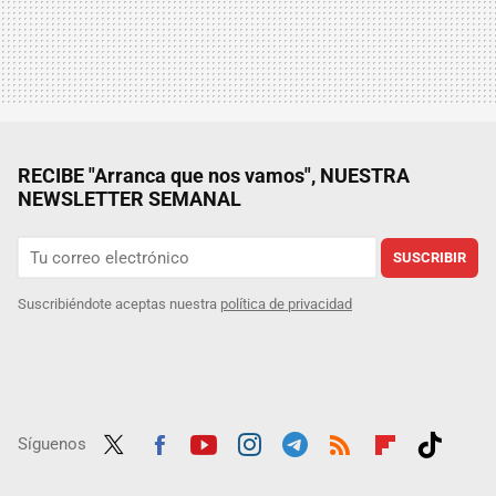
RECIBE "Arranca que nos vamos", NUESTRA
NEWSLETTER SEMANAL
SUSCRIBIR
Suscribiéndote aceptas nuestra
política de privacidad
Síguenos
Twit
Fac
Yout
Inst
Tele
RSS
Flip
Tikt