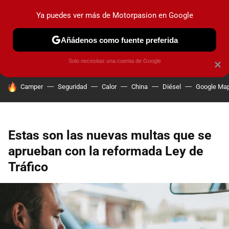
Ya puedes ver más de Motorpasion en Google
PRUEBAS
COCHES ELÉCTRICOS
OBSERVATORIO
F1
Añádenos como fuente preferida
Solo necesitas una cuenta de Google
×
HOY SE HABLA DE
Camper
Seguridad
Calor
China
Diésel
Google Ma
Estas son las nuevas multas que se
aprueban con la reformada Ley de
Tráfico