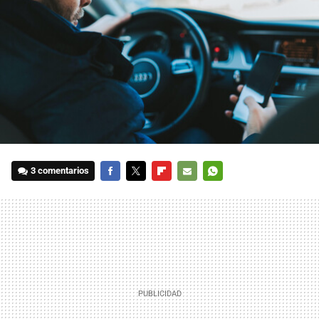
3 comentarios
FACEBOOK
TWITTER
FLIPBOARD
E-
WHATSAPP
MAIL