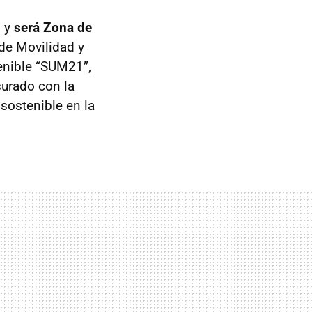
s y
será Zona de
 de Movilidad y
tenible “SUM21”,
surado con la
 sostenible en la