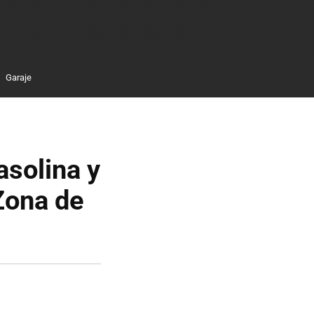
Garaje
asolina y
 Zona de