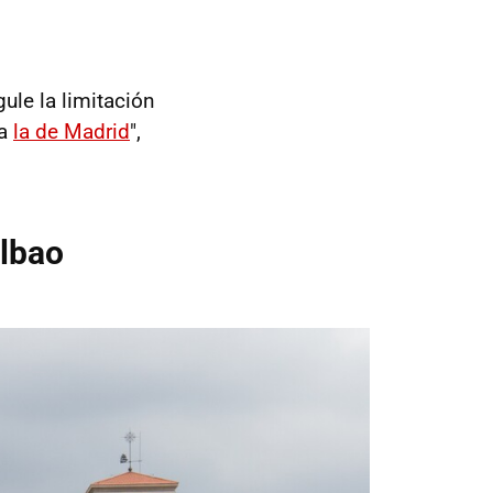
ule la limitación
 a
la de Madrid
",
ilbao