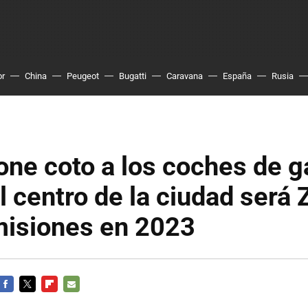
or
China
Peugeot
Bugatti
Caravana
España
Rusia
one coto a los coches de g
el centro de la ciudad será
misiones en 2023
FACEBOOK
TWITTER
FLIPBOARD
E-