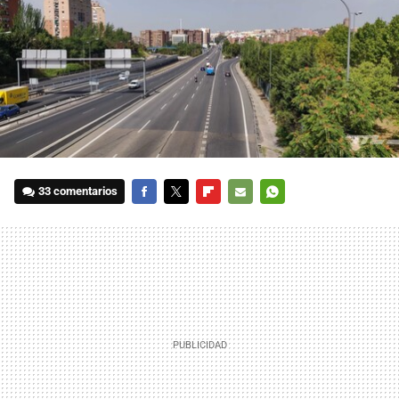
33 comentarios
FACEBOOK
TWITTER
FLIPBOARD
E-
WHATSAPP
MAIL