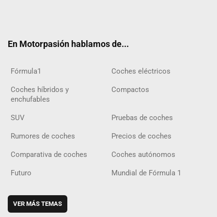
Twit
Fac
Yout
Inst
Tele
RSS
Flip
Tikt
ter
ebo
ube
agra
gra
boar
ok
ok
m
m
d
En Motorpasión hablamos de...
Fórmula1
Coches eléctricos
Coches híbridos y
Compactos
enchufables
SUV
Pruebas de coches
Rumores de coches
Precios de coches
Comparativa de coches
Coches autónomos
Futuro
Mundial de Fórmula 1
VER MÁS TEMAS