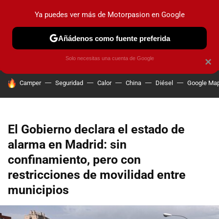
Ya puedes ver más de Motorpasion en Google
PRUEBAS
COCHES ELÉCTRICOS
OBSERVATORIO
F1
Añádenos como fuente preferida
Solo necesitas una cuenta de Google
×
HOY SE HABLA DE
Camper
Seguridad
Calor
China
Diésel
Google Ma
El Gobierno declara el estado de
alarma en Madrid: sin
confinamiento, pero con
restricciones de movilidad entre
municipios