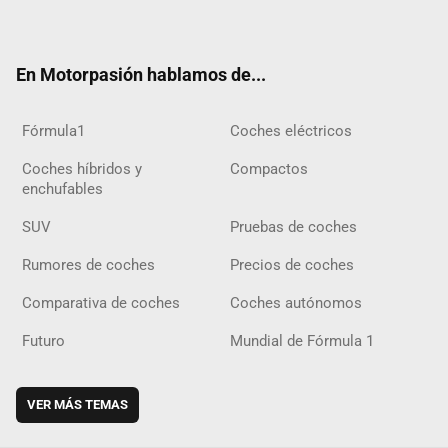
ter
ebo
ube
agra
gra
boar
ok
ok
m
m
d
En Motorpasión hablamos de...
Fórmula1
Coches eléctricos
Coches híbridos y
Compactos
enchufables
SUV
Pruebas de coches
Rumores de coches
Precios de coches
Comparativa de coches
Coches autónomos
Futuro
Mundial de Fórmula 1
VER MÁS TEMAS