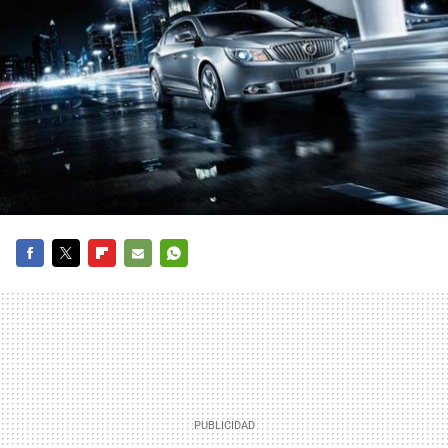
FACEBOOK
TWITTER
FLIPBOARD
E-
WHATSAPP
MAIL