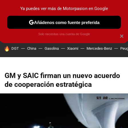
Ya puedes ver más de Motorpasion en Google
PRUEBAS
COCHES ELÉCTRICOS
OBSERVATORIO
F1
Añádenos como fuente preferida
Solo necesitas una cuenta de Google
×
HOY SE HABLA DE
DGT
China
Gasolina
Xiaomi
Mercedes-Benz
Peug
GM y SAIC firman un nuevo acuerdo
de cooperación estratégica