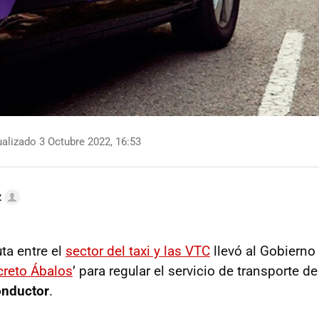
alizado 3 Octubre 2022, 16:53
z
ta entre el
sector del taxi y las VTC
llevó al Gobierno 
creto Ábalos
’ para regular el servicio de transporte d
onductor
.