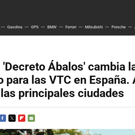
Gasolina
GPS
BMW
Ferrari
Mitsubishi
Porsche
el 'Decreto Ábalos' cambia l
o para las VTC en España. 
 las principales ciudades
FACEBOOK
TWITTER
FLIPBOARD
E-
MAIL