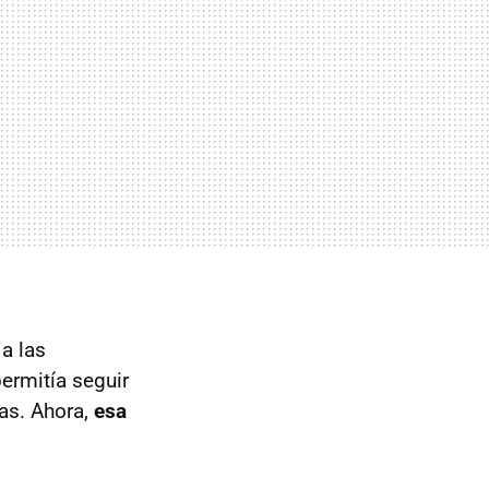
a las
rmitía seguir
as. Ahora,
esa