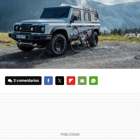
3 comentarios
FACEBOOK
TWITTER
FLIPBOARD
E-
WHATSAPP
MAIL