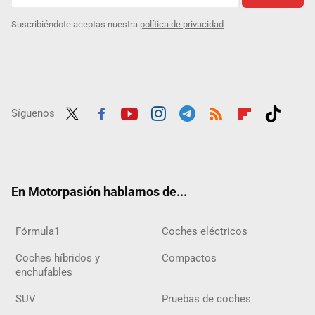
Suscribiéndote aceptas nuestra
política de privacidad
Síguenos
Twit
Fac
Yout
Inst
Tele
RSS
Flip
Tikt
ter
ebo
ube
agra
gra
boar
ok
ok
m
m
d
En Motorpasión hablamos de...
Fórmula1
Coches eléctricos
Coches híbridos y
Compactos
enchufables
SUV
Pruebas de coches