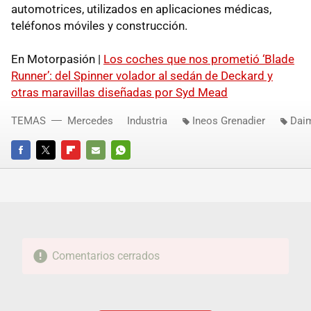
automotrices, utilizados en aplicaciones médicas,
teléfonos móviles y construcción.
En Motorpasión |
Los coches que nos prometió ‘Blade
Runner’: del Spinner volador al sedán de Deckard y
otras maravillas diseñadas por Syd Mead
TEMAS
Mercedes
Industria
Ineos Grenadier
Daim
FACEBOOK
TWITTER
FLIPBOARD
E-
WHATSAPP
MAIL
Comentarios cerrados