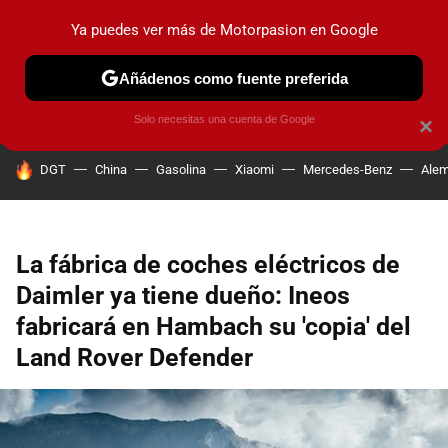
Ya puedes ver más de Motorpasion en Google
PRUEBAS
COCHES ELÉCTRICOS
OBSERVATORIO
F1
Añádenos como fuente preferida
Solo necesitas una cuenta de Google
×
HOY SE HABLA DE
DGT
China
Gasolina
Xiaomi
Mercedes-Benz
Alem
La fábrica de coches eléctricos de
Daimler ya tiene dueño: Ineos
fabricará en Hambach su 'copia' del
Land Rover Defender