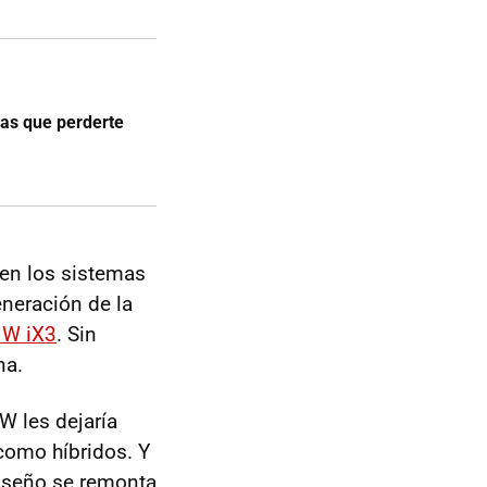
las que perderte
 en los sistemas
eneración de la
W iX3
. Sin
na.
W les dejaría
 como híbridos. Y
diseño se remonta