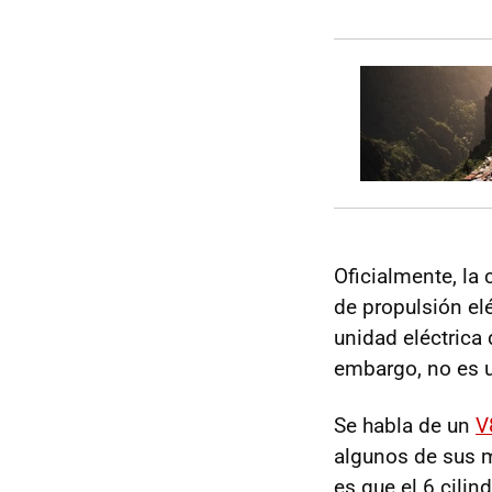
Oficialmente, la
de propulsión el
unidad eléctrica
embargo, no es 
Se habla de un
V
algunos de sus m
es que el 6 cili