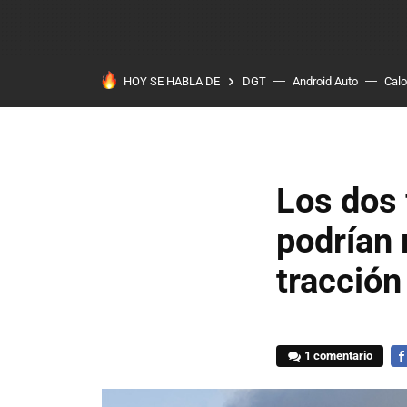
HOY SE HABLA DE
DGT
Android Auto
Calo
Los dos
podrían 
tracció
1 comentario
FA