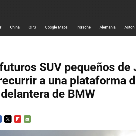
r
China
GPS
Google Maps
Porsche
Alemania
Aston 
 futuros SUV pequeños de 
recurrir a una plataforma 
n delantera de BMW
CEBOOK
TWITTER
FLIPBOARD
E-
MAIL