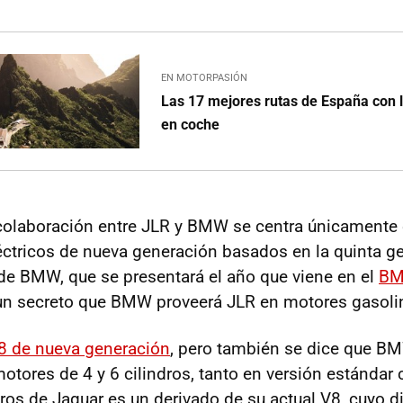
EN MOTORPASIÓN
Las 17 mejores rutas de España con 
en coche
 colaboración entre JLR y BMW se centra únicamente
éctricos de nueva generación basados en la quinta g
 de BMW, que se presentará el año que viene en el
BM
un secreto que BMW proveerá JLR en motores gasoli
8 de nueva generación
, pero también se dice que BM
otores de 4 y 6 cilindros, tanto en versión estándar
ndros de Jaguar es un derivado de su actual V8, cuyo 