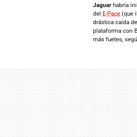
Jaguar
habría in
del
E-Pace
(que i
drástica caída d
plataforma con 
más fuetes, seg