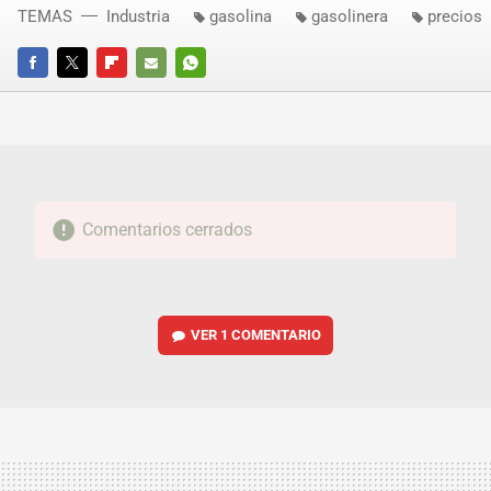
TEMAS
Industria
gasolina
gasolinera
precios
FACEBOOK
TWITTER
FLIPBOARD
E-
WHATSAPP
MAIL
Comentarios cerrados
VER
1 COMENTARIO