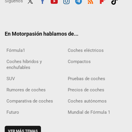
Síguenos
Twit
Fac
Yout
Inst
Tele
RSS
Flip
Tikt
ter
ebo
ube
agra
gra
boar
ok
ok
m
m
d
En Motorpasión hablamos de...
Fórmula1
Coches eléctricos
Coches híbridos y
Compactos
enchufables
SUV
Pruebas de coches
Rumores de coches
Precios de coches
Comparativa de coches
Coches autónomos
Futuro
Mundial de Fórmula 1
VER MÁS TEMAS