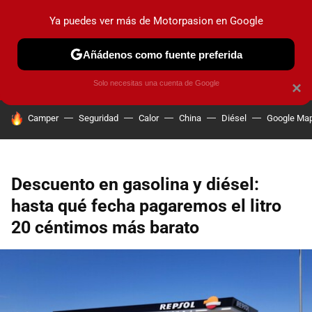
Ya puedes ver más de Motorpasion en Google
PRUEBAS
COCHES ELÉCTRICOS
OBSERVATORIO
F1
Añádenos como fuente preferida
Solo necesitas una cuenta de Google
×
HOY SE HABLA DE
Camper
Seguridad
Calor
China
Diésel
Google Ma
Descuento en gasolina y diésel:
hasta qué fecha pagaremos el litro
20 céntimos más barato