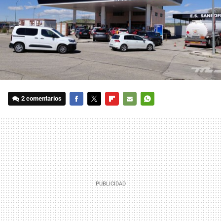
2 comentarios
FACEBOOK
TWITTER
FLIPBOARD
E-
WHATSAPP
MAIL