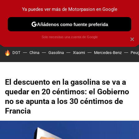
Ya puedes ver más de Motorpasion en Google
PRUEBAS
COCHES ELÉCTRICOS
OBSERVATORIO
F1
Añádenos como fuente preferida
Solo necesitas una cuenta de Google
×
HOY SE HABLA DE
DGT
China
Gasolina
Xiaomi
Mercedes-Benz
Peug
El descuento en la gasolina se va a
quedar en 20 céntimos: el Gobierno
no se apunta a los 30 céntimos de
Francia