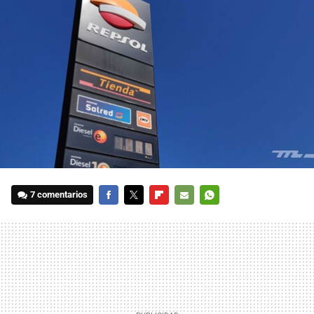
7 comentarios
FACEBOOK
TWITTER
FLIPBOARD
E-
WHATSAPP
MAIL