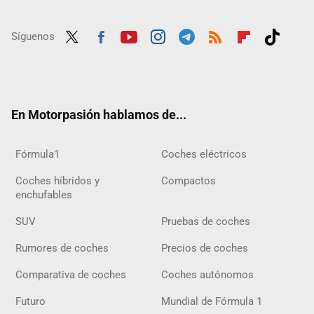
Síguenos
Twit
Fac
Yout
Inst
Tele
RSS
Flip
Tikt
ter
ebo
ube
agra
gra
boar
ok
ok
m
m
d
En Motorpasión hablamos de...
Fórmula1
Coches eléctricos
Coches híbridos y
Compactos
enchufables
SUV
Pruebas de coches
Rumores de coches
Precios de coches
Comparativa de coches
Coches autónomos
Futuro
Mundial de Fórmula 1