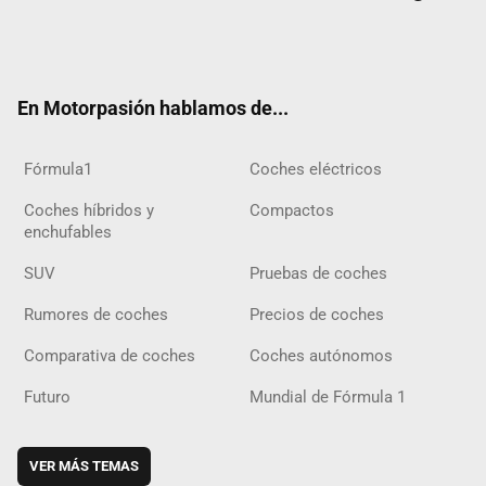
Twit
Fac
Yout
Inst
Tele
RSS
Flip
Tikt
ter
ebo
ube
agra
gra
boar
ok
ok
m
m
d
En Motorpasión hablamos de...
Fórmula1
Coches eléctricos
Coches híbridos y
Compactos
enchufables
SUV
Pruebas de coches
Rumores de coches
Precios de coches
Comparativa de coches
Coches autónomos
Futuro
Mundial de Fórmula 1
VER MÁS TEMAS