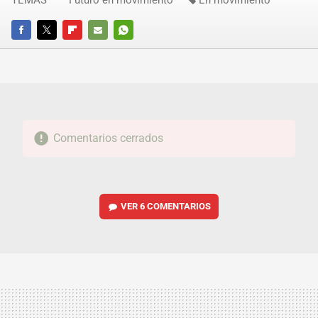
TEMAS
Futuro en movimiento
En movimiento
FACEBOOK
TWITTER
FLIPBOARD
E-
WHATSAPP
MAIL
Comentarios cerrados
VER
6 COMENTARIOS