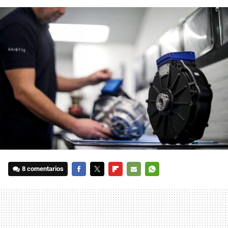
8 comentarios
FACEBOOK
TWITTER
FLIPBOARD
E-
WHATSAPP
MAIL