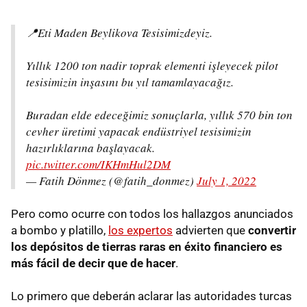
📍Eti Maden Beylikova Tesisimizdeyiz.
Yıllık 1200 ton nadir toprak elementi işleyecek pilot
tesisimizin inşasını bu yıl tamamlayacağız.
Buradan elde edeceğimiz sonuçlarla, yıllık 570 bin ton
cevher üretimi yapacak endüstriyel tesisimizin
hazırlıklarına başlayacak.
pic.twitter.com/IKHmHul2DM
— Fatih Dönmez (@fatih_donmez)
July 1, 2022
Pero como ocurre con todos los hallazgos anunciados
a bombo y platillo,
los expertos
advierten que
convertir
los depósitos de tierras raras en éxito financiero es
más fácil de decir que de hacer
.
Lo primero que deberán aclarar las autoridades turcas