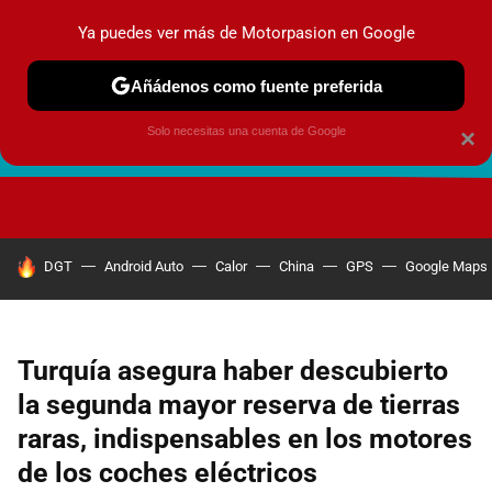
Ya puedes ver más de Motorpasion en Google
Añádenos como fuente preferida
Solo necesitas una cuenta de Google
×
FUTURO URBANO
EN MOVIMIENTO
ENERGÍA
SEGURI
HOY SE HABLA DE
DGT
Android Auto
Calor
China
GPS
Google Maps
Turquía asegura haber descubierto
la segunda mayor reserva de tierras
raras, indispensables en los motores
de los coches eléctricos