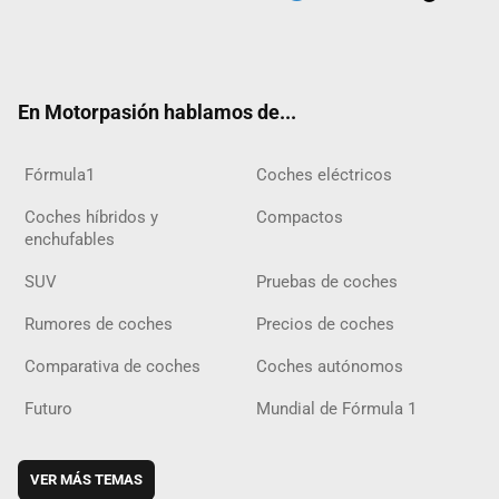
Twit
Fac
Yout
Inst
Tele
RSS
Flip
Tikt
ter
ebo
ube
agra
gra
boar
ok
ok
m
m
d
En Motorpasión hablamos de...
Fórmula1
Coches eléctricos
Coches híbridos y
Compactos
enchufables
SUV
Pruebas de coches
Rumores de coches
Precios de coches
Comparativa de coches
Coches autónomos
Futuro
Mundial de Fórmula 1
VER MÁS TEMAS