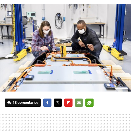
18 comentarios
FACEBOOK
TWITTER
FLIPBOARD
E-
WHATSAPP
MAIL