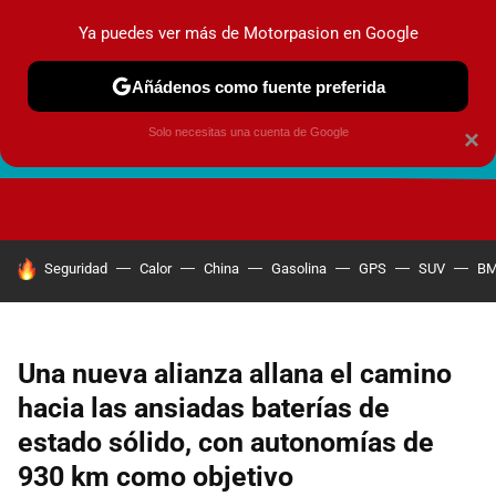
Ya puedes ver más de Motorpasion en Google
Añádenos como fuente preferida
Solo necesitas una cuenta de Google
×
FUTURO URBANO
EN MOVIMIENTO
ENERGÍA
SEGURI
HOY SE HABLA DE
Seguridad
Calor
China
Gasolina
GPS
SUV
B
Una nueva alianza allana el camino
hacia las ansiadas baterías de
estado sólido, con autonomías de
930 km como objetivo