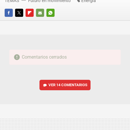
TEMAS
Futuro en movimiento
Energía
FACEBOOK
TWITTER
FLIPBOARD
E-
WHATSAPP
MAIL
Comentarios cerrados
VER
14 COMENTARIOS