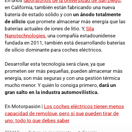
En unos
laboratorios de la Universidad de San Diego
,
en California, también están fabricando una nueva
batería de estado sólido y con
un ánodo totalmente
de silicio
que promete almacenar más energía que las
baterías actuales de iones de litio. Y,
Sila
Nanotechnologies
, una compañía estadounidense
fundada en 2011, también está desarrollando baterías
de silicio dominante para coches eléctricos.
Desarrollar esta tecnología será clave, ya que
prometen ser más pequeñas, pueden almacenar más
energía, son más seguras y con una gestión térmica
mucho menor. Y quién lo consiga primero,
dará un
gran salto en la industra automovilística.
En Motorpasión |
Los coches eléctricos tienen menos
capacidad de remolque, pero sí que pueden tirar de
uno: todo lo que debes saber