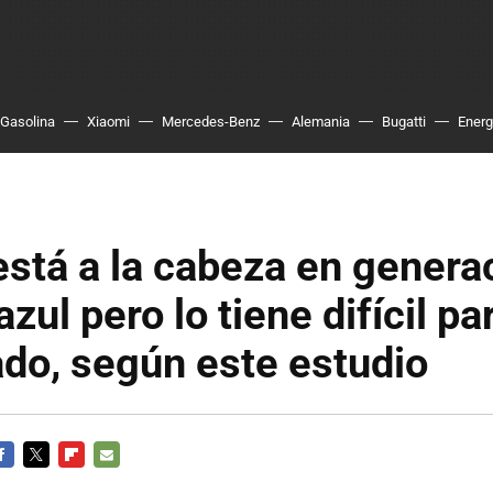
Gasolina
Xiaomi
Mercedes-Benz
Alemania
Bugatti
Energ
stá a la cabeza en genera
zul pero lo tiene difícil pa
do, según este estudio
ACEBOOK
TWITTER
FLIPBOARD
E-