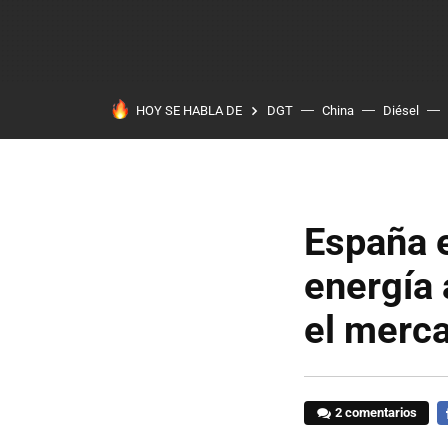
HOY SE HABLA DE
DGT
China
Diésel
España e
energía a
el merca
2 comentarios
F