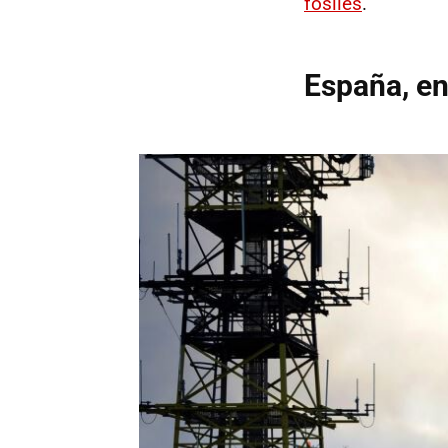
fósiles
.
España, en