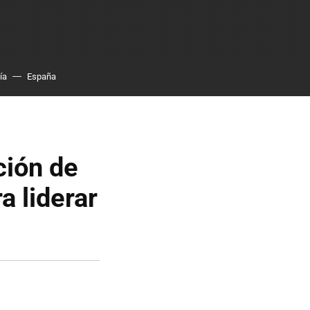
ía
España
ción de
ra liderar