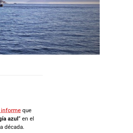
 informe
que
gía azul
” en el
ma década.