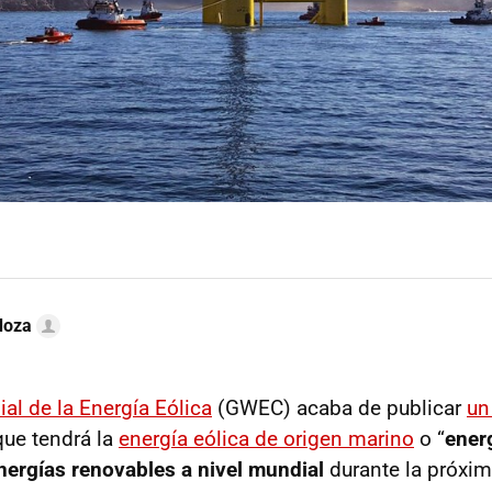
doza
l de la Energía Eólica
(GWEC) acaba de publicar
un
que tendrá la
energía eólica de origen marino
o “
ener
nergías renovables a nivel mundial
durante la próxi