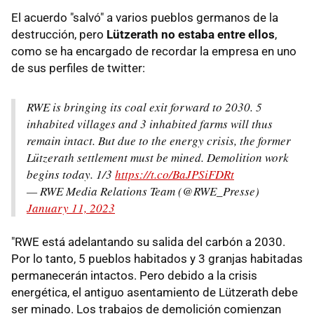
El acuerdo "salvó" a varios pueblos germanos de la
destrucción, pero
Lützerath no estaba entre ellos
,
como se ha encargado de recordar la empresa en uno
de sus perfiles de twitter:
RWE is bringing its coal exit forward to 2030. 5
inhabited villages and 3 inhabited farms will thus
remain intact. But due to the energy crisis, the former
Lützerath settlement must be mined. Demolition work
begins today. 1/3
https://t.co/BaJPSiFDRt
— RWE Media Relations Team (@RWE_Presse)
January 11, 2023
"RWE está adelantando su salida del carbón a 2030.
Por lo tanto, 5 pueblos habitados y 3 granjas habitadas
permanecerán intactos. Pero debido a la crisis
energética, el antiguo asentamiento de Lützerath debe
ser minado. Los trabajos de demolición comienzan