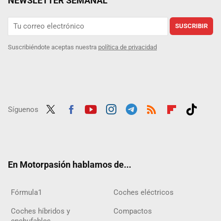
NEWSLETTER SEMANAL
SUSCRIBIR
Suscribiéndote aceptas nuestra
política de privacidad
Síguenos
Twit
Fac
Yout
Inst
Tele
RSS
Flip
Tikt
ter
ebo
ube
agra
gra
boar
ok
ok
m
m
d
En Motorpasión hablamos de...
Fórmula1
Coches eléctricos
Coches híbridos y
Compactos
enchufables