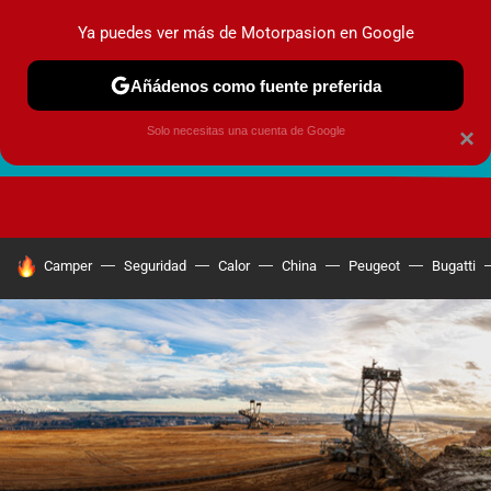
Ya puedes ver más de Motorpasion en Google
Añádenos como fuente preferida
Solo necesitas una cuenta de Google
×
FUTURO URBANO
EN MOVIMIENTO
ENERGÍA
SEGURI
HOY SE HABLA DE
Camper
Seguridad
Calor
China
Peugeot
Bugatti