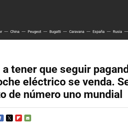
or
China
Peugeot
Bugatti
Caravana
España
Rusia
 a tener que seguir pagan
oche eléctrico se venda. S
to de número uno mundial
ACEBOOK
TWITTER
FLIPBOARD
E-