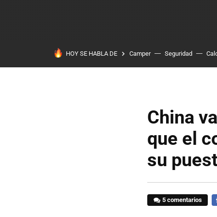
HOY SE HABLA DE
Camper
Seguridad
Cal
China va
que el c
su pues
5 comentarios
F