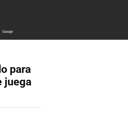
Garaje
do para
e juega