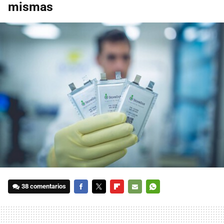
mismas
38 comentarios
FACEBOOK
TWITTER
FLIPBOARD
E-
WHATSAPP
MAIL