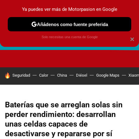
Ya puedes ver más de Motorpasion en Google
Añádenos como fuente preferida
Solo necesitas una cuenta de Google
×
FUTURO URBANO
EN MOVIMIENTO
ENERGÍA
SEGURI
HOY SE HABLA DE
Seguridad
Calor
China
Diésel
Google Maps
Xiaom
Baterías que se arreglan solas sin
perder rendimiento: desarrollan
unas celdas capaces de
desactivarse y repararse por sí