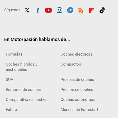
Síguenos
Twit
Fac
Yout
Inst
Tele
RSS
Flip
Tikt
ter
ebo
ube
agra
gra
boar
ok
ok
m
m
d
En Motorpasión hablamos de...
Fórmula1
Coches eléctricos
Coches híbridos y
Compactos
enchufables
SUV
Pruebas de coches
Rumores de coches
Precios de coches
Comparativa de coches
Coches autónomos
Futuro
Mundial de Fórmula 1