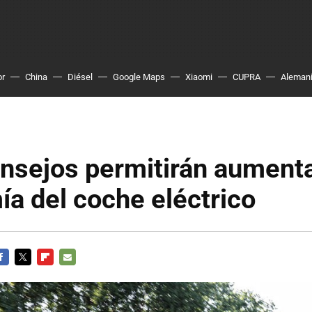
or
China
Diésel
Google Maps
Xiaomi
CUPRA
Aleman
nsejos permitirán aumenta
a del coche eléctrico
ACEBOOK
TWITTER
FLIPBOARD
E-
MAIL