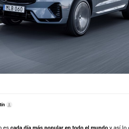
tín
co es
cada día más popular en todo el mundo
y así lo