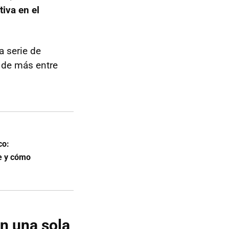
iva en el
a serie de
 de más entre
co:
je y cómo
n una sola