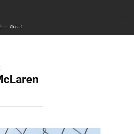
i
Ciudad
n
McLaren