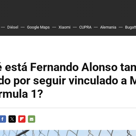
Diésel
Google Maps
Xiaomi
CUPRA
Alemania
Bugatt
 está Fernando Alonso ta
o por seguir vinculado a 
órmula 1?
FACEBOOK
TWITTER
FLIPBOARD
E-
MAIL