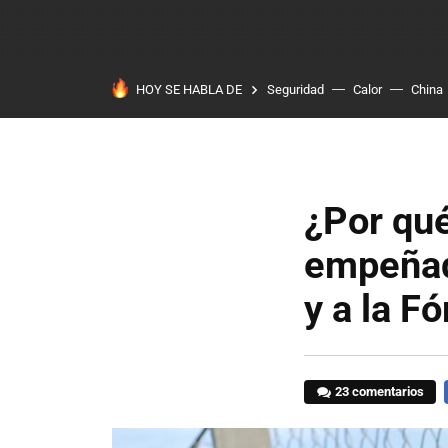
HOY SE HABLA DE
Seguridad
Calor
China
¿Por qué
empeñad
y a la F
23 comentarios