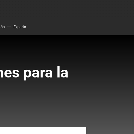
aña
Experto
es para la