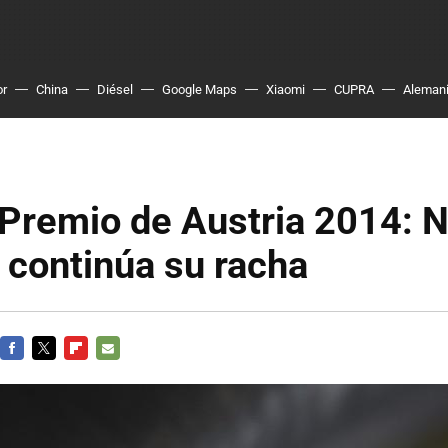
or
China
Diésel
Google Maps
Xiaomi
CUPRA
Aleman
Premio de Austria 2014: N
 continúa su racha
FACEBOOK
TWITTER
FLIPBOARD
E-
MAIL