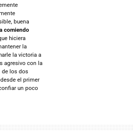
lemente
amente
sible, buena
ba comiendo
ue hiciera
mantener la
rle la victoria a
s agresivo con la
o de los dos
 desde el primer
confiar un poco