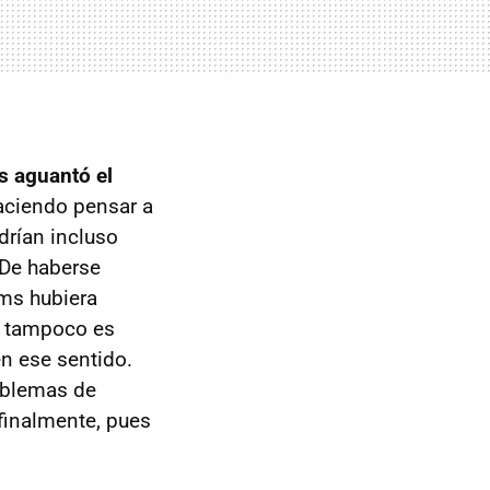
s aguantó el
haciendo pensar a
drían incluso
 De haberse
ams hubiera
Y tampoco es
n ese sentido.
oblemas de
inalmente, pues