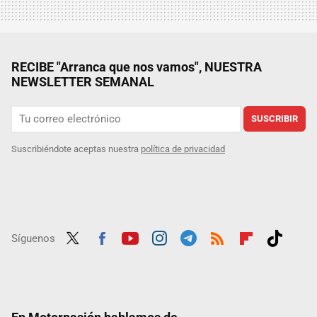
RECIBE "Arranca que nos vamos", NUESTRA
NEWSLETTER SEMANAL
SUSCRIBIR
Suscribiéndote aceptas nuestra
política de privacidad
Síguenos
Twit
Fac
Yout
Inst
Tele
RSS
Flip
Tikt
ter
ebo
ube
agra
gra
boar
ok
ok
m
m
d