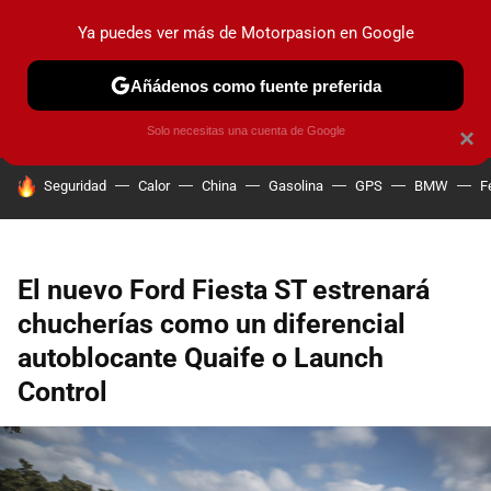
Ya puedes ver más de Motorpasion en Google
PRUEBAS
COCHES ELÉCTRICOS
OBSERVATORIO
F1
Añádenos como fuente preferida
Solo necesitas una cuenta de Google
×
HOY SE HABLA DE
Seguridad
Calor
China
Gasolina
GPS
BMW
F
El nuevo Ford Fiesta ST estrenará
chucherías como un diferencial
autoblocante Quaife o Launch
Control