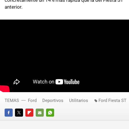
concretamente un 14% más rápida que la del Fiesta ST
anterior.
TEMAS
Ford
Deportivos
Utilitarios
Ford Fiesta ST
FACEBOOK
TWITTER
FLIPBOARD
E-
WHATSAPP
MAIL