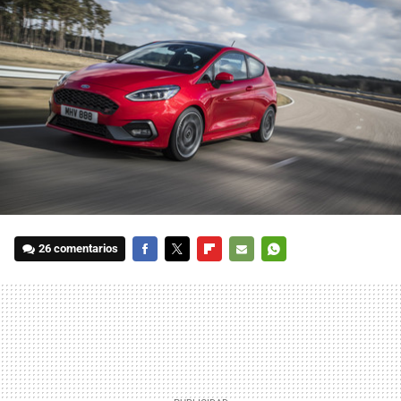
26 comentarios
FACEBOOK
TWITTER
FLIPBOARD
E-
WHATSAPP
MAIL