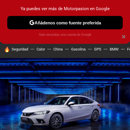
Ya puedes ver más de Motorpasion en Google
PRUEBAS
COCHES ELÉCTRICOS
OBSERVATORIO
F1
Añádenos como fuente preferida
Solo necesitas una cuenta de Google
×
HOY SE HABLA DE
Seguridad
Calor
China
Gasolina
GPS
BMW
F