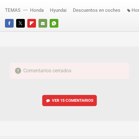
TEMAS
Honda
Hyundai
Descuentos en coches
Hon
FACEBOOK
TWITTER
FLIPBOARD
E-
WHATSAPP
MAIL
Comentarios cerrados
VER
15 COMENTARIOS