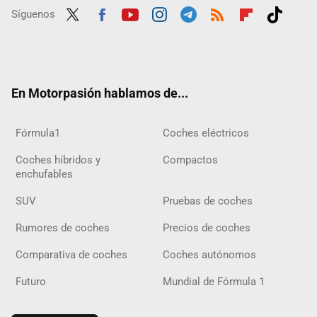
Síguenos
Twit
Fac
Yout
Inst
Tele
RSS
Flip
Tikt
ter
ebo
ube
agra
gra
boar
ok
ok
m
m
d
En Motorpasión hablamos de...
Fórmula1
Coches eléctricos
Coches híbridos y
Compactos
enchufables
SUV
Pruebas de coches
Rumores de coches
Precios de coches
Comparativa de coches
Coches autónomos
Futuro
Mundial de Fórmula 1