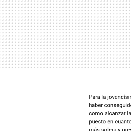
Para la jovencís
haber conseguido
como alcanzar la
puesto en cuanto
más solera y pres