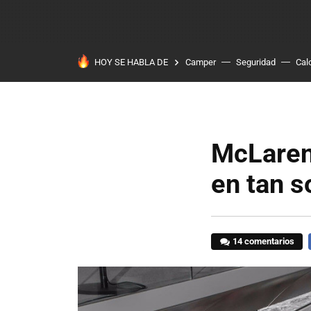
HOY SE HABLA DE
Camper
Seguridad
Cal
McLaren
en tan s
14 comentarios