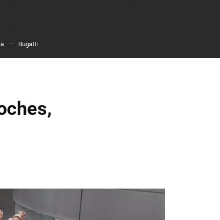
ia
Bugatti
oches,