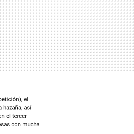
tición), el
a hazaña, así
n el tercer
resas con mucha