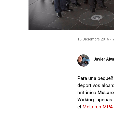
15 Diciembre 2016
A
Javier Álv
Para una pequeña
deportivos alcan
británica
McLare
Woking
. apenas
el
McLaren MP4