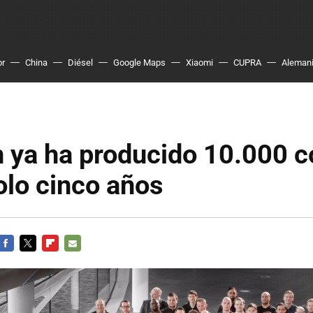
or
China
Diésel
Google Maps
Xiaomi
CUPRA
Aleman
 ya ha producido 10.000 c
olo cinco años
FACEBOOK
TWITTER
FLIPBOARD
E-
MAIL