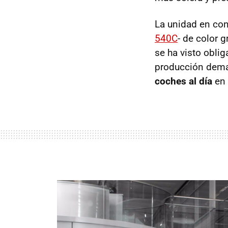
La unidad en co
540C
- de color g
se ha visto oblig
producción dema
coches al día
en 