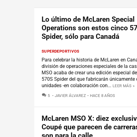
Lo último de McLaren Special
Operations son estos cinco 5
Spider, sólo para Canadá
SUPERDEPORTIVOS
Para celebrar la historia de McLaren en Cana
división de operaciones especiales de la ca
MSO acaba de crear una edición especial d
570S Spider del que fabricarán únicamente 
unidades -en colaboración con...
LEER MÁS »
COMENTARIOS
5
JAVIER ÁLVAREZ
HACE 8 AÑOS
McLaren MSO X: diez exclusi
Coupé que parecen de carrera
son para la calle