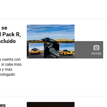
 se
l Pack R,
ncluido
FOTOS
a cuenta con
, si cabe más
a y más
mologado
 es