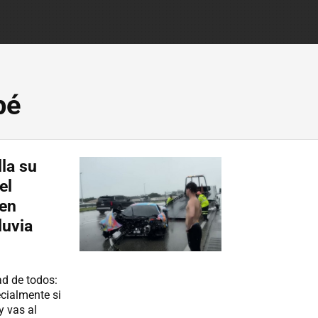
pé
la su
el
 en
luvia
ad de todos:
cialmente si
y vas al