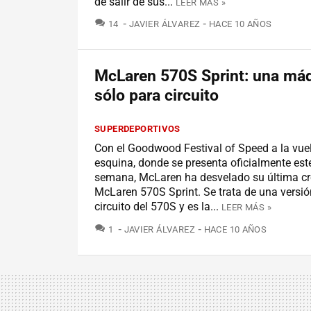
de salir de sus...
LEER MÁS »
COMENTARIOS
14
JAVIER ÁLVAREZ
HACE 10 AÑOS
McLaren 570S Sprint: una má
sólo para circuito
SUPERDEPORTIVOS
Con el Goodwood Festival of Speed a la vuel
esquina, donde se presenta oficialmente este
semana, McLaren ha desvelado su última cre
McLaren 570S Sprint. Se trata de una versió
circuito del 570S y es la...
LEER MÁS »
COMENTARIOS
1
JAVIER ÁLVAREZ
HACE 10 AÑOS