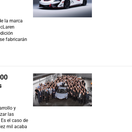
de la marca
McLaren
edición
se fabricarán
000
s
rrollo y
zar las
 Es el caso de
iez mil acaba