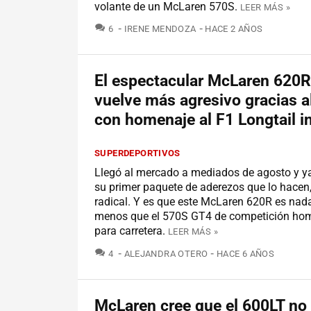
volante de un McLaren 570S.
LEER MÁS »
COMENTARIOS
6
IRENE MENDOZA
HACE 2 AÑOS
El espectacular McLaren 620R
vuelve más agresivo gracias a
con homenaje al F1 Longtail i
SUPERDEPORTIVOS
Llegó al mercado a mediados de agosto y y
su primer paquete de aderezos que lo hacen
radical. Y es que este McLaren 620R es nad
menos que el 570S GT4 de competición ho
para carretera.
LEER MÁS »
COMENTARIOS
4
ALEJANDRA OTERO
HACE 6 AÑOS
McLaren cree que el 600LT no