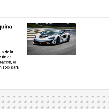
quina
ta de la
 fin de
ación, el
n sólo para