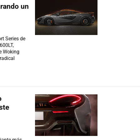
arando un
rt Series de
600LT,
de Woking
radical
o
ste
riante más