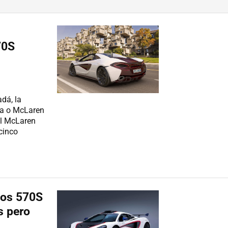
70S
dá, la
sa o McLaren
el McLaren
cinco
vos 570S
s pero