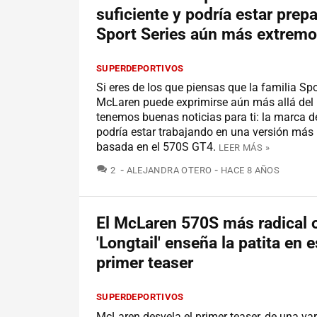
suficiente y podría estar prep
Sport Series aún más extremo
SUPERDEPORTIVOS
Si eres de los que piensas que la familia Spo
McLaren puede exprimirse aún más allá del 
tenemos buenas noticias para ti: la marca 
podría estar trabajando en una versión más 
basada en el 570S GT4.
LEER MÁS »
COMENTARIOS
2
ALEJANDRA OTERO
HACE 8 AÑOS
El McLaren 570S más radical 
'Longtail' enseña la patita en e
primer teaser
SUPERDEPORTIVOS
McLaren desvela el primer teaser, de una va