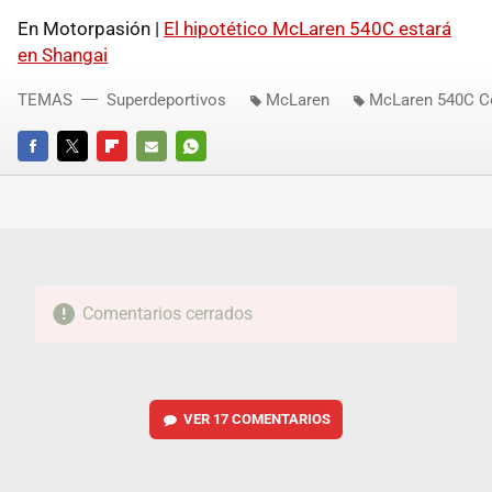
En Motorpasión |
El hipotético McLaren 540C estará
en Shangai
TEMAS
Superdeportivos
McLaren
McLaren 540C C
FACEBOOK
TWITTER
FLIPBOARD
E-
WHATSAPP
MAIL
Comentarios cerrados
VER
17 COMENTARIOS