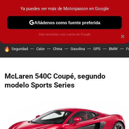
Ya puedes ver más de Motorpasion en Google
PRUEBAS
COCHES ELÉCTRICOS
OBSERVATORIO
F1
Añádenos como fuente preferida
Solo necesitas una cuenta de Google
×
HOY SE HABLA DE
Seguridad
Calor
China
Gasolina
GPS
BMW
F
McLaren 540C Coupé, segundo
modelo Sports Series