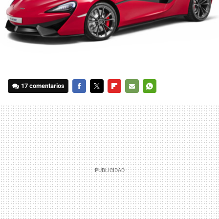
17 comentarios
FACEBOOK
TWITTER
FLIPBOARD
E-
WHATSAPP
MAIL