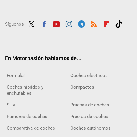
Síguenos
Twit
Fac
Yout
Inst
Tele
RSS
Flip
Tikt
ter
ebo
ube
agra
gra
boar
ok
ok
m
m
d
En Motorpasión hablamos de...
Fórmula1
Coches eléctricos
Coches híbridos y
Compactos
enchufables
SUV
Pruebas de coches
Rumores de coches
Precios de coches
Comparativa de coches
Coches autónomos