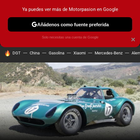
Ya puedes ver más de Motorpasion en Google
MENÚ
NUEVO
Añádenos como fuente preferida
PRUEBAS
COCHES ELÉCTRICOS
OBSERVATORIO
F1
Solo necesitas una cuenta de Google
×
HOY SE HABLA DE
DGT
China
Gasolina
Xiaomi
Mercedes-Benz
Alem