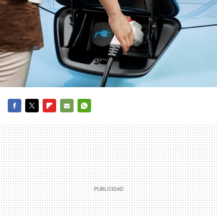
FACEBOOK
TWITTER
FLIPBOARD
E-
WHATSAPP
MAIL