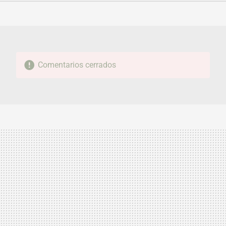
FACEBOOK
TWITTER
FLIPBOARD
E-
WHATSAPP
MAIL
Comentarios cerrados