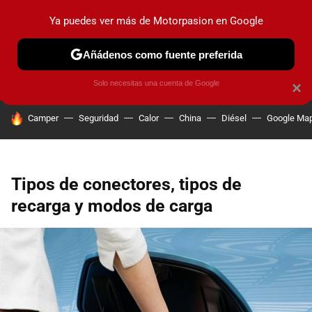
Ya puedes ver más de Motorpasion en Google
PRUEBAS
COCHES ELÉCTRICOS
OBSERVATORIO
F1
Añádenos como fuente preferida
Solo necesitas una cuenta de Google
×
HOY SE HABLA DE
Camper
Seguridad
Calor
China
Diésel
Google Ma
Tipos de conectores, tipos de
recarga y modos de carga