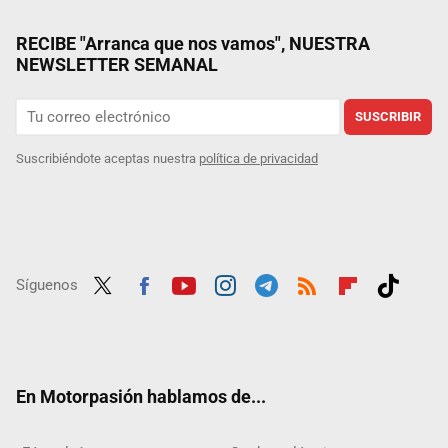
RECIBE "Arranca que nos vamos", NUESTRA
NEWSLETTER SEMANAL
SUSCRIBIR
Suscribiéndote aceptas nuestra
política de privacidad
Síguenos
Twit
Fac
Yout
Inst
Tele
RSS
Flip
Tikt
ter
ebo
ube
agra
gra
boar
ok
ok
m
m
d
En Motorpasión hablamos de...