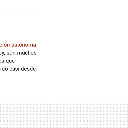
cción autónoma
oy, son muchos
as que
ando casi desde