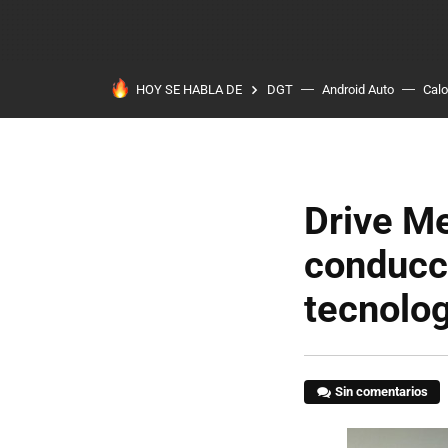
HOY SE HABLA DE
DGT
Android Auto
Calo
Drive Me
conducc
tecnolog
Sin comentarios