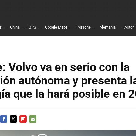
r
China
GPS
Google Maps
Porsche
Alemania
Aston 
: Volvo va en serio con la
ión autónoma y presenta l
ía que la hará posible en 
FACEBOOK
TWITTER
FLIPBOARD
E-
MAIL