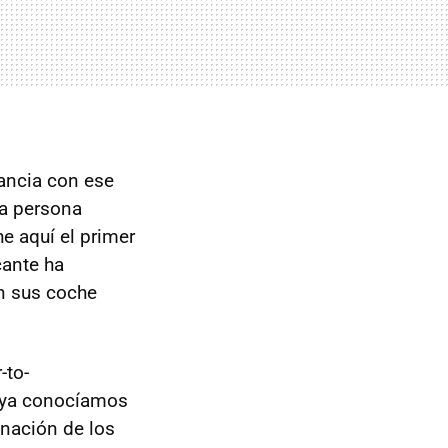
ancia con ese
na persona
he aquí el primer
cante ha
 sus coche
-to-
e ya conocíamos
inación de los