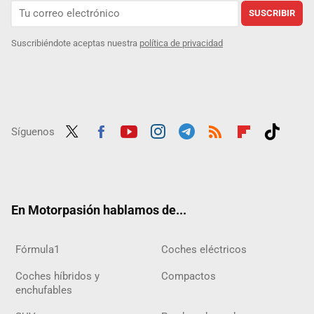
SUSCRIBIR
Suscribiéndote aceptas nuestra
política de privacidad
Síguenos
Twit
Fac
Yout
Inst
Tele
RSS
Flip
Tikt
ter
ebo
ube
agra
gra
boar
ok
ok
m
m
d
En Motorpasión hablamos de...
Fórmula1
Coches eléctricos
Coches híbridos y
Compactos
enchufables