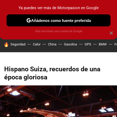
Ya puedes ver más de Motorpasion en Google
PRUEBAS
COCHES ELÉCTRICOS
OBSERVATORIO
F1
Añádenos como fuente preferida
Solo necesitas una cuenta de Google
×
HOY SE HABLA DE
Seguridad
Calor
China
Gasolina
GPS
BMW
F
Hispano Suiza, recuerdos de una
época gloriosa