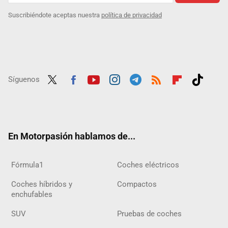
Suscribiéndote aceptas nuestra
política de privacidad
Síguenos
Twit
Fac
Yout
Inst
Tele
RSS
Flip
Tikt
ter
ebo
ube
agra
gra
boar
ok
ok
m
m
d
En Motorpasión hablamos de...
Fórmula1
Coches eléctricos
Coches híbridos y
Compactos
enchufables
SUV
Pruebas de coches