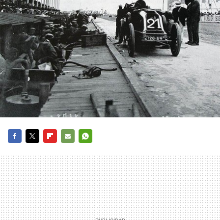
FACEBOOK
TWITTER
FLIPBOARD
E-
WHATSAPP
MAIL