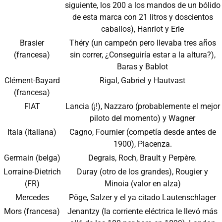
siguiente, los 200 a los mandos de un bólido
de esta marca con 21 litros y doscientos
caballos), Hanriot y Erle
Brasier
Théry (un campeón pero llevaba tres años
(francesa)
sin correr, ¿Conseguiría estar a la altura?),
Baras y Bablot
Clément-Bayard
Rigal, Gabriel y Hautvast
(francesa)
FIAT
Lancia (¡!), Nazzaro (probablemente el mejor
piloto del momento) y Wagner
Itala (italiana)
Cagno, Fournier (competía desde antes de
1900), Piacenza.
Germain (belga)
Degrais, Roch, Brault y Perpère.
Lorraine-Dietrich
Duray (otro de los grandes), Rougier y
(FR)
Minoia (valor en alza)
Mercedes
Pöge, Salzer y el ya citado Lautenschlager
Mors (francesa)
Jenantzy (la corriente eléctrica le llevó más