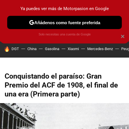
Ya puedes ver más de Motorpasion en Google
PRUEBAS
COCHES ELÉCTRICOS
OBSERVATORIO
F1
Añádenos como fuente preferida
Solo necesitas una cuenta de Google
×
HOY SE HABLA DE
DGT
China
Gasolina
Xiaomi
Mercedes-Benz
Peug
Conquistando el paraíso: Gran
Premio del ACF de 1908, el final de
una era (Primera parte)