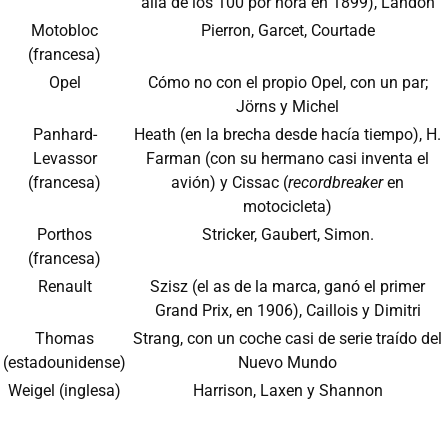
allá de los 100 por hora en 1899), Landon
Motobloc
Pierron, Garcet, Courtade
(francesa)
Opel
Cómo no con el propio Opel, con un par;
Jörns y Michel
Panhard-
Heath (en la brecha desde hacía tiempo), H.
Levassor
Farman (con su hermano casi inventa el
(francesa)
avión) y Cissac (
recordbreaker
en
motocicleta)
Porthos
Stricker, Gaubert, Simon.
(francesa)
Renault
Szisz (el as de la marca, ganó el primer
Grand Prix, en 1906), Caillois y Dimitri
Thomas
Strang, con un coche casi de serie traído del
(estadounidense)
Nuevo Mundo
Weigel (inglesa)
Harrison, Laxen y Shannon