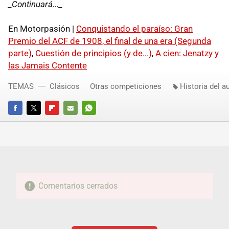
_Continuará..._
En Motorpasión |
Conquistando el paraíso: Gran
Premio del ACF de 1908, el final de una era (Segunda
parte)
,
Cuestión de principios (y de...)
,
A cien: Jenatzy y
las Jamais Contente
TEMAS
Clásicos
Otras competiciones
Historia del a
FACEBOOK
TWITTER
FLIPBOARD
E-
WHATSAPP
MAIL
Comentarios cerrados