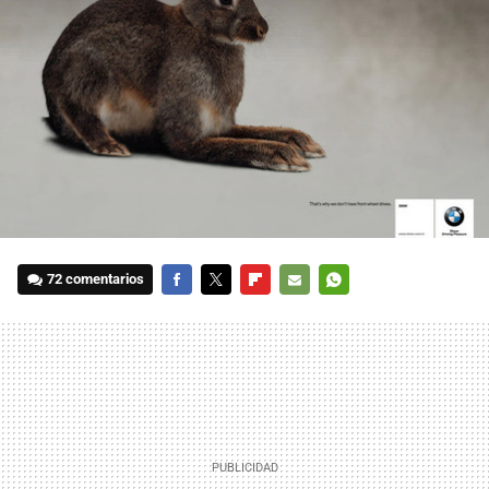
72 comentarios
FACEBOOK
TWITTER
FLIPBOARD
E-
WHATSAPP
MAIL