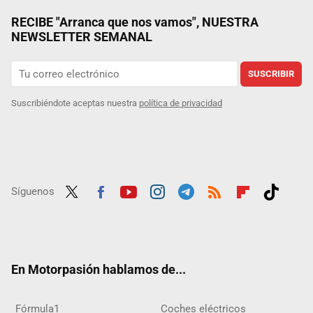
RECIBE "Arranca que nos vamos", NUESTRA
NEWSLETTER SEMANAL
SUSCRIBIR
Suscribiéndote aceptas nuestra
política de privacidad
Síguenos
Twit
Fac
Yout
Inst
Tele
RSS
Flip
Tikt
ter
ebo
ube
agra
gra
boar
ok
ok
m
m
d
En Motorpasión hablamos de...
Fórmula1
Coches eléctricos