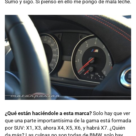
Sumo y sigo. Si pienso en ello me pongo de mala leche.
¿Qué están haciéndole a esta marca?
Solo hay que ver
que una parte importantísima de la gama está formada
por SUV: X1, X3, ahora X4, X5, X6, y habrá X7. ¿Quién
da más? Las culpas no son todas de BMW, solo hay