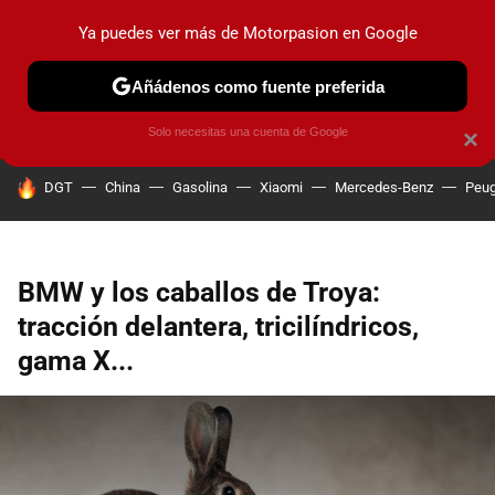
Ya puedes ver más de Motorpasion en Google
PRUEBAS
COCHES ELÉCTRICOS
OBSERVATORIO
F1
Añádenos como fuente preferida
Solo necesitas una cuenta de Google
×
HOY SE HABLA DE
DGT
China
Gasolina
Xiaomi
Mercedes-Benz
Peug
BMW y los caballos de Troya:
tracción delantera, tricilíndricos,
gama X...