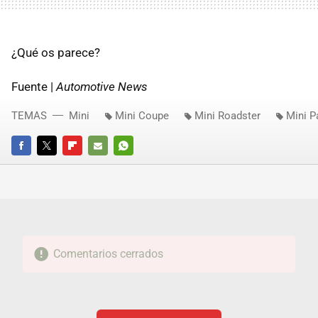
¿Qué os parece?
Fuente |
Automotive News
TEMAS
Mini
Mini Coupe
Mini Roadster
Mini 
FACEBOOK
TWITTER
FLIPBOARD
E-
WHATSAPP
MAIL
Comentarios cerrados