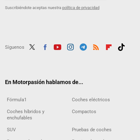
Suscribiéndote aceptas nuestra
política de privacidad
Síguenos
Twit
Fac
Yout
Inst
Tele
RSS
Flip
Tikt
ter
ebo
ube
agra
gra
boar
ok
ok
m
m
d
En Motorpasión hablamos de...
Fórmula1
Coches eléctricos
Coches híbridos y
Compactos
enchufables
SUV
Pruebas de coches