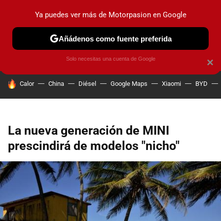
Ya puedes ver más de Motorpasion en Google
PRUEBAS
COCHES ELÉCTRICOS
OBSERVATORIO
F1
Añádenos como fuente preferida
Solo necesitas una cuenta de Google
×
HOY SE HABLA DE
Calor
China
Diésel
Google Maps
Xiaomi
BYD
La nueva generación de MINI
prescindirá de modelos "nicho"