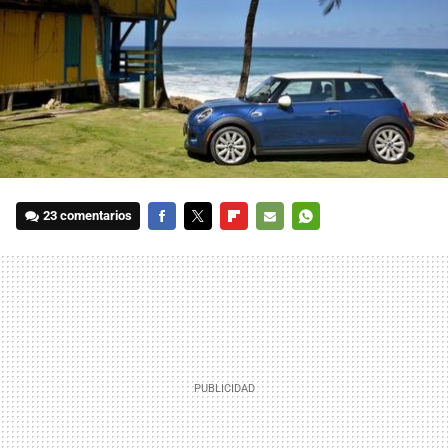
23 comentarios
FACEBOOK
TWITTER
FLIPBOARD
E-
WHATSAPP
MAIL