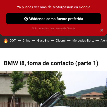
Ya puedes ver más de Motorpasion en Google
MENÚ
NUEVO
Añádenos como fuente preferida
PRUEBAS
COCHES ELÉCTRICOS
OBSERVATORIO
F1
Solo necesitas una cuenta de Google
×
HOY SE HABLA DE
DGT
China
Gasolina
Xiaomi
Mercedes-Benz
Alem
BMW i8, toma de contacto (parte 1)