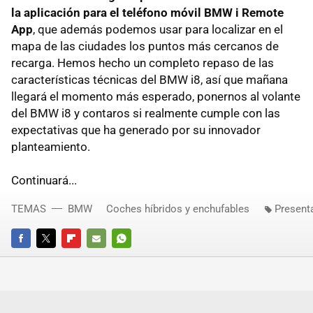
la aplicación para el teléfono móvil BMW i Remote
App
, que además podemos usar para localizar en el
mapa de las ciudades los puntos más cercanos de
recarga. Hemos hecho un completo repaso de las
características técnicas del BMW i8, así que mañana
llegará el momento más esperado, ponernos al volante
del BMW i8 y contaros si realmente cumple con las
expectativas que ha generado por su innovador
planteamiento.
Continuará...
TEMAS
BMW
Coches híbridos y enchufables
Present
FACEBOOK
TWITTER
FLIPBOARD
E-
WHATSAPP
MAIL