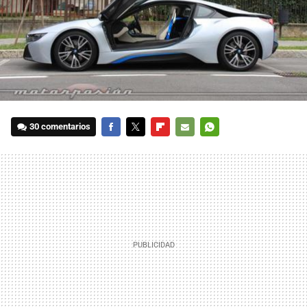
30 comentarios
FACEBOOK
TWITTER
FLIPBOARD
E-
WHATSAPP
MAIL