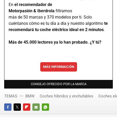
En
el recomendador de
Motorpasión & Iberdrola
filtramos
más de 50 marcas y 370 modelos por ti. Solo
cuéntanos cómo es tu día a día y nuestro algoritmo
te
recomendará tu coche eléctrico ideal en 2 minutos
.
Más de 45.000 lectores ya lo han probado. ¿Y tú?
MÁS INFORMACIÓN
CONSEJO OFRECIDO POR LA MARCA
TEMAS
BMW
Coches híbridos y enchufables
Coches el
FACEBOOK
TWITTER
FLIPBOARD
E-
WHATSAPP