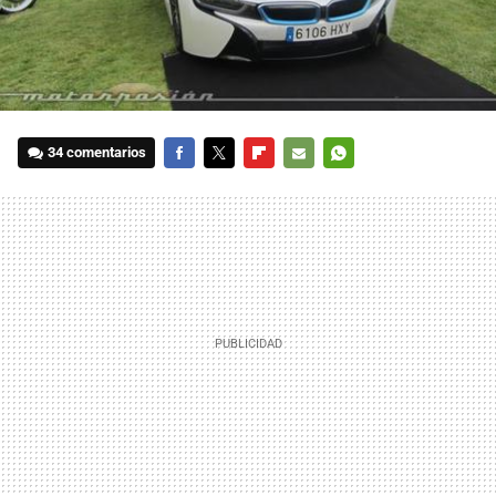
34 comentarios
FACEBOOK
TWITTER
FLIPBOARD
E-
WHATSAPP
MAIL