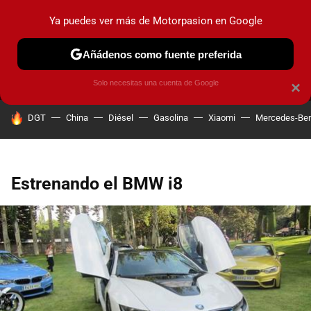
Ya puedes ver más de Motorpasion en Google
MENÚ
NUEVO
Añádenos como fuente preferida
PRUEBAS
COCHES ELÉCTRICOS
OBSERVATORIO
F1
Solo necesitas una cuenta de Google
×
HOY SE HABLA DE
DGT
China
Diésel
Gasolina
Xiaomi
Mercedes-Be
Estrenando el BMW i8