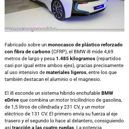
Fabricado sobre un
monocasco de plástico reforzado
con fibra de carbono
(CFRP), el BMW i8 mide 4,69
metros de largo y pesa
1.485 kilogramos
(repartidos
casi por igual entre ambos ejes), gracias precisamente
al uso intensivo de
materiales ligeros
, entre los que
también destacan el aluminio o el magnesio.
El i8 esconde un sistema híbrido enchufable
BMW
eDrive
que combina un motor tricilíndrico de gasolina,
de 1,5 litros de cilindrada y 231 CV, y un motor
eléctrico de 131 CV. El primero envía su fuerza al eje
trasero y el segundo lo hace al delantero, consiguiendo
así
tracción a las cuatro ruedas
. La potencia