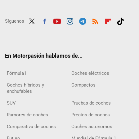
Síguenos
Twit
Fac
Yout
Inst
Tele
RSS
Flip
Tikt
ter
ebo
ube
agra
gra
boar
ok
ok
m
m
d
En Motorpasión hablamos de...
Fórmula1
Coches eléctricos
Coches híbridos y
Compactos
enchufables
SUV
Pruebas de coches
Rumores de coches
Precios de coches
Comparativa de coches
Coches autónomos
Futuro
Mundial de Fórmula 1