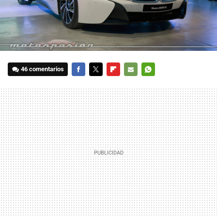
46 comentarios
FACEBOOK
TWITTER
FLIPBOARD
E-
WHATSAPP
MAIL