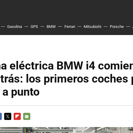
Gasolina
GPS
BMW
Ferrari
Mitsubishi
Porsche
na eléctrica BMW i4 comie
trás: los primeros coches 
 a punto
CEBOOK
TWITTER
FLIPBOARD
E-
MAIL