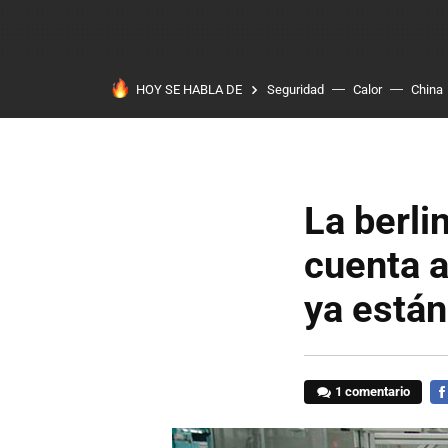
HOY SE HABLA DE
Seguridad
Calor
China
La berli
cuenta a
ya están
1 comentario
FA