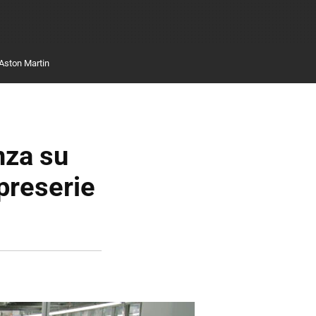
Aston Martin
nza su
preserie