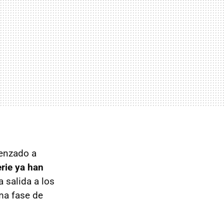
enzado a
rie ya han
 salida a los
ma fase de