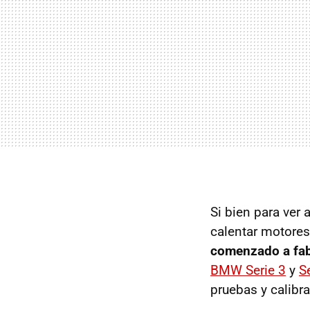
Si bien para ver 
calentar motores 
comenzado a fab
BMW Serie 3
y
S
pruebas y calibr