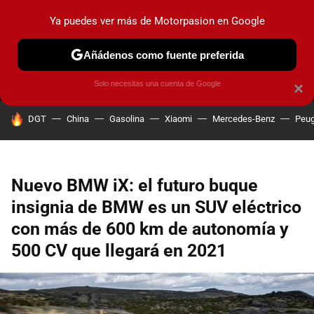
Ya puedes ver más de Motorpasion en Google
MENÚ
NUEVO
Añádenos como fuente preferida
PRUEBAS
COCHES ELÉCTRICOS
OBSERVATORIO
F1
Solo necesitas una cuenta de Google
×
HOY SE HABLA DE
DGT
China
Gasolina
Xiaomi
Mercedes-Benz
Peug
Nuevo BMW iX: el futuro buque
insignia de BMW es un SUV eléctrico
con más de 600 km de autonomía y
500 CV que llegará en 2021