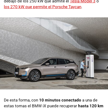
debajo de los 250 kW que admite el
Tesla Model 3
o
los 270 kW que permite el Porsche Taycan
.
De esta forma, con
10 minutos conectado
a una de
estas tomas el BMW iX puede recuperar
hasta 120 km