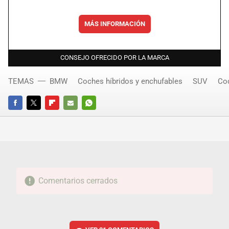
MÁS INFORMACIÓN
CONSEJO OFRECIDO POR LA MARCA
TEMAS
BMW
Coches híbridos y enchufables
SUV
Coc
FACEBOOK
TWITTER
FLIPBOARD
E-
WHATSAPP
MAIL
Comentarios cerrados