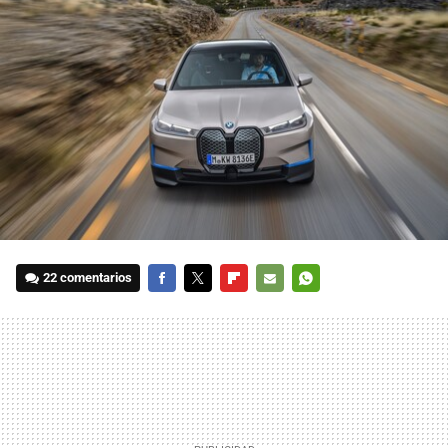
22 comentarios
FACEBOOK
TWITTER
FLIPBOARD
E-
WHATSAPP
MAIL