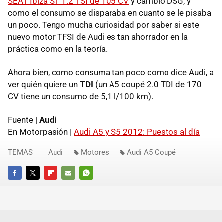
SEAT
Ibiza ST 1.2
TSI
de 105 CV
y cambio
DSG
, y
como el consumo se disparaba en cuanto se le pisaba
un poco. Tengo mucha curiosidad por saber si este
nuevo motor
TFSI
de Audi es tan ahorrador en la
práctica como en la teoría.
Ahora bien, como consuma tan poco como dice Audi, a
ver quién quiere un
TDI
(un A5 coupé 2.0
TDI
de 170
CV tiene un consumo de 5,1 l/100 km).
Fuente |
Audi
En Motorpasión |
Audi A5 y S5 2012: Puestos al día
TEMAS
Audi
Motores
Audi A5 Coupé
FACEBOOK
TWITTER
FLIPBOARD
E-
WHATSAPP
MAIL