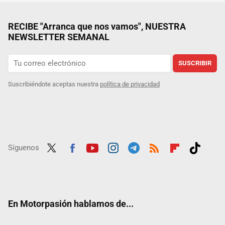
RECIBE "Arranca que nos vamos", NUESTRA
NEWSLETTER SEMANAL
SUSCRIBIR
Suscribiéndote aceptas nuestra
política de privacidad
Síguenos
Twit
Fac
Yout
Inst
Tele
RSS
Flip
Tikt
ter
ebo
ube
agra
gra
boar
ok
ok
m
m
d
En Motorpasión hablamos de...