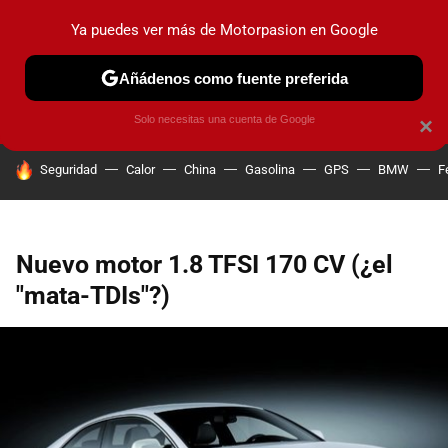
Ya puedes ver más de Motorpasion en Google
PRUEBAS
COCHES ELÉCTRICOS
OBSERVATORIO
F1
Añádenos como fuente preferida
Solo necesitas una cuenta de Google
×
HOY SE HABLA DE
Seguridad
Calor
China
Gasolina
GPS
BMW
F
Nuevo motor 1.8 TFSI 170 CV (¿el
"mata-TDIs"?)