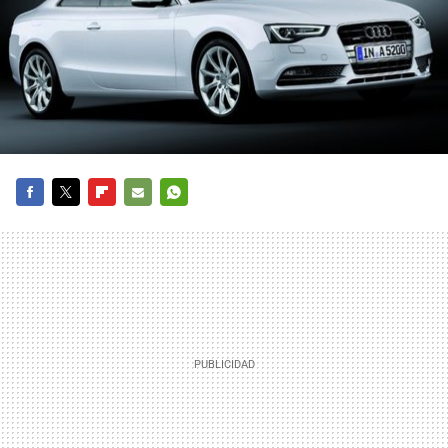
FACEBOOK
TWITTER
FLIPBOARD
E-
WHATSAPP
MAIL