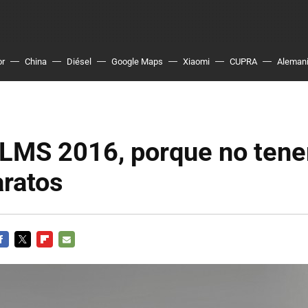
or
China
Diésel
Google Maps
Xiaomi
CUPRA
Aleman
 LMS 2016, porque no ten
aratos
ACEBOOK
TWITTER
FLIPBOARD
E-
MAIL