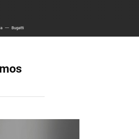
ia
Bugatti
emos