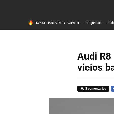
HOY SE HABLA DE
Camper
Seguridad
Cal
Audi R8
vicios b
3 comentarios
F