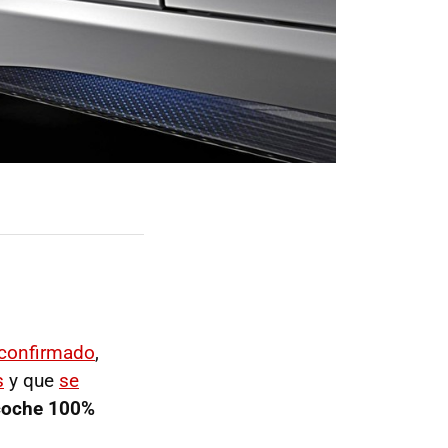
 confirmado
,
s
y que
se
coche 100%