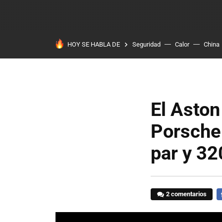
HOY SE HABLA DE
Seguridad
Calor
China
El Aston
Porsche
par y 3
2 comentarios
F