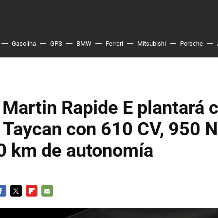
Gasolina
GPS
BMW
Ferrari
Mitsubishi
Porsche
 Martin Rapide E plantará c
 Taycan con 610 CV, 950 
20 km de autonomía
ACEBOOK
TWITTER
FLIPBOARD
E-
MAIL