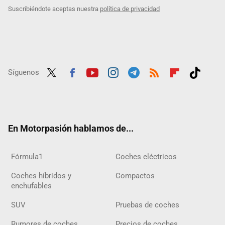
Suscribiéndote aceptas nuestra
política de privacidad
Síguenos
Twit
Fac
Yout
Inst
Tele
RSS
Flip
Tikt
ter
ebo
ube
agra
gra
boar
ok
ok
m
m
d
En Motorpasión hablamos de...
Fórmula1
Coches eléctricos
Coches híbridos y
Compactos
enchufables
SUV
Pruebas de coches
Rumores de coches
Precios de coches