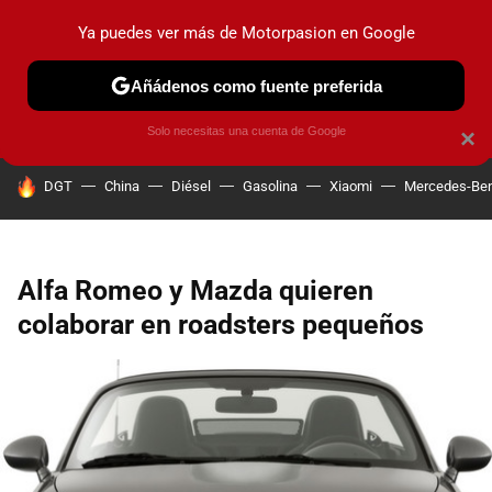
Ya puedes ver más de Motorpasion en Google
PRUEBAS
COCHES ELÉCTRICOS
OBSERVATORIO
F1
Añádenos como fuente preferida
Solo necesitas una cuenta de Google
×
HOY SE HABLA DE
DGT
China
Diésel
Gasolina
Xiaomi
Mercedes-Be
Alfa Romeo y Mazda quieren
colaborar en roadsters pequeños