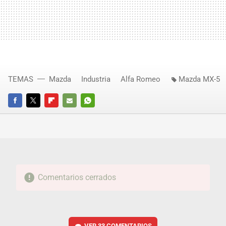
TEMAS
Mazda
Industria
Alfa Romeo
Mazda MX-5
FACEBOOK
TWITTER
FLIPBOARD
E-
WHATSAPP
MAIL
Comentarios cerrados
VER
33 COMENTARIOS