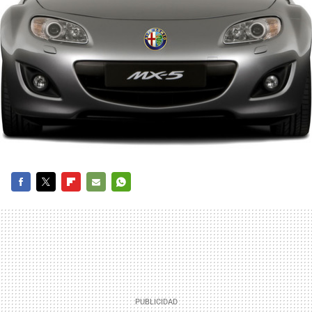
FACEBOOK
TWITTER
FLIPBOARD
E-
WHATSAPP
MAIL