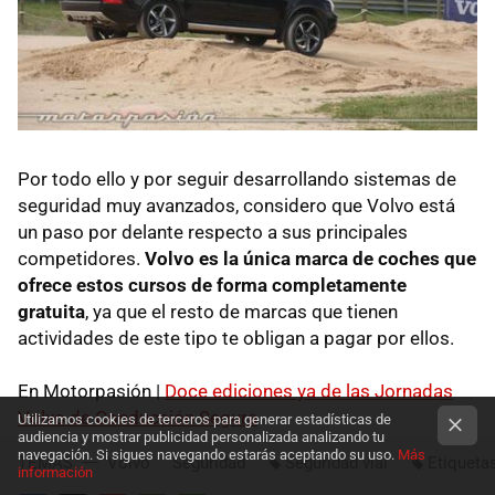
Por todo ello y por seguir desarrollando sistemas de
seguridad muy avanzados, considero que Volvo está
un paso por delante respecto a sus principales
competidores.
Volvo es la única marca de coches que
ofrece estos cursos de forma completamente
gratuita
, ya que el resto de marcas que tienen
actividades de este tipo te obligan a pagar por ellos.
En Motorpasión |
Doce ediciones ya de las Jornadas
Volvo de Conducción Segura
Utilizamos cookies de terceros para generar estadísticas de
audiencia y mostrar publicidad personalizada analizando tu
navegación. Si sigues navegando estarás aceptando su uso.
Más
TEMAS
Volvo
Seguridad
Seguridad vial
Etiqueta
información