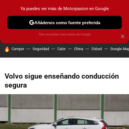
Ya puedes ver más de Motorpasion en Google
MENÚ
NUEVO
Añádenos como fuente preferida
PRUEBAS
COCHES ELÉCTRICOS
OBSERVATORIO
F1
Solo necesitas una cuenta de Google
×
HOY SE HABLA DE
Camper
Seguridad
Calor
China
Diésel
Google Ma
Volvo sigue enseñando conducción
segura