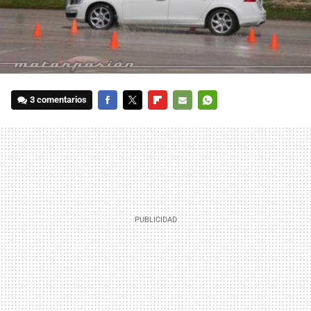
3 comentarios
FACEBOOK
TWITTER
FLIPBOARD
E-
WHATSAPP
MAIL