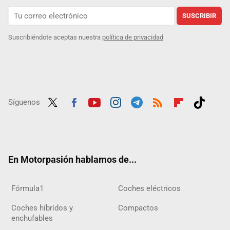
SUSCRIBIR
Suscribiéndote aceptas nuestra
política de privacidad
Síguenos
Twit
Fac
Yout
Inst
Tele
RSS
Flip
Tikt
ter
ebo
ube
agra
gra
boar
ok
ok
m
m
d
En Motorpasión hablamos de...
Fórmula1
Coches eléctricos
Coches híbridos y
Compactos
enchufables