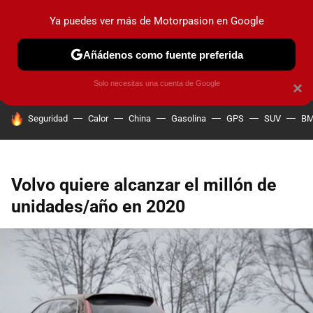
Ya puedes ver más de Motorpasion en Google
PRUEBAS
COCHES ELÉCTRICOS
OBSERVATORIO
F1
Añádenos como fuente preferida
Solo necesitas una cuenta de Google
×
HOY SE HABLA DE
Seguridad
Calor
China
Gasolina
GPS
SUV
B
Volvo quiere alcanzar el millón de
unidades/año en 2020