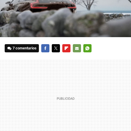
7 comentarios
FACEBOOK
TWITTER
FLIPBOARD
E-
WHATSAPP
MAIL