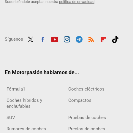
Suscribiéndote aceptas nuestra
política de privacidad
Síguenos
Twit
Fac
Yout
Inst
Tele
RSS
Flip
Tikt
ter
ebo
ube
agra
gra
boar
ok
ok
m
m
d
En Motorpasión hablamos de...
Fórmula1
Coches eléctricos
Coches híbridos y
Compactos
enchufables
SUV
Pruebas de coches
Rumores de coches
Precios de coches