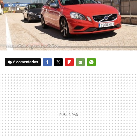
6 comentarios
FACEBOOK
TWITTER
FLIPBOARD
E-
WHATSAPP
MAIL