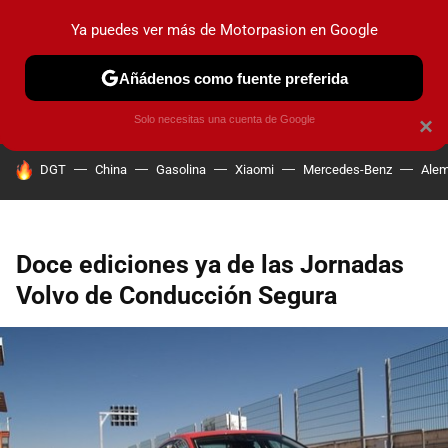
Ya puedes ver más de Motorpasion en Google
PRUEBAS
COCHES ELÉCTRICOS
OBSERVATORIO
F1
Añádenos como fuente preferida
Solo necesitas una cuenta de Google
×
HOY SE HABLA DE
DGT
China
Gasolina
Xiaomi
Mercedes-Benz
Alem
Doce ediciones ya de las Jornadas
Volvo de Conducción Segura